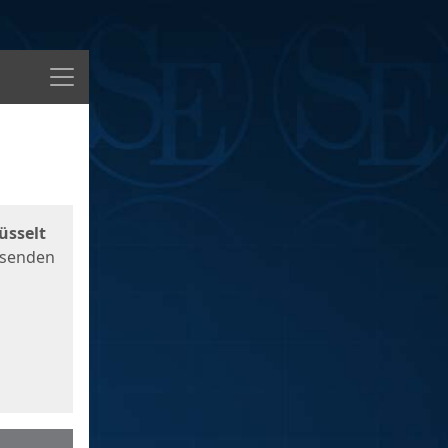
Menü
üsselt
 senden