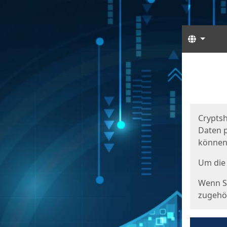
Sprach
Start
Starts
Cryptsh
Daten p
können
Um die 
Wenn Si
zugehör