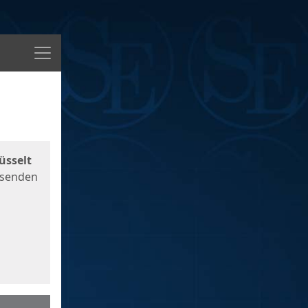
Menü
üsselt
 senden