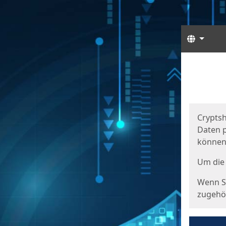
Sprach
Start
Starts
Cryptsh
Daten p
können
Um die 
Wenn Si
zugehör