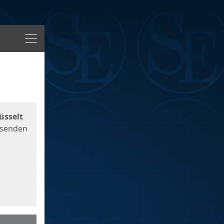
Menü
üsselt
 senden