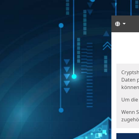
Sprach
Start
Starts
Cryptsh
Daten p
können
Um die 
Wenn Si
zugehör