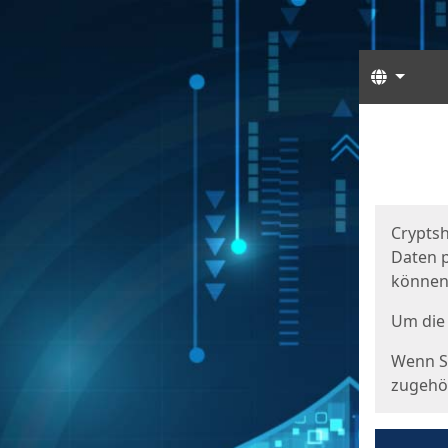
Sprach
Start
Starts
Cryptsh
Daten p
können
Um die 
Wenn Si
zugehör