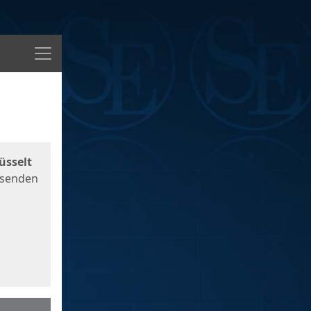
Menü
üsselt
 senden