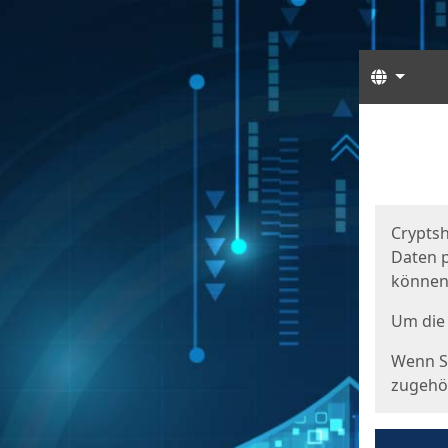
Sprach
Start
Starts
Cryptsh
Daten p
können
Um die 
Wenn Si
zugehör