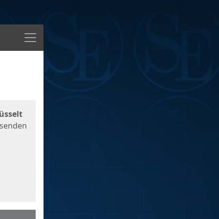
Menü
üsselt
 senden