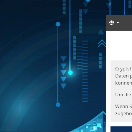
Sprach
Start
Starts
Cryptsh
Daten p
können
Um die 
Wenn Si
zugehör