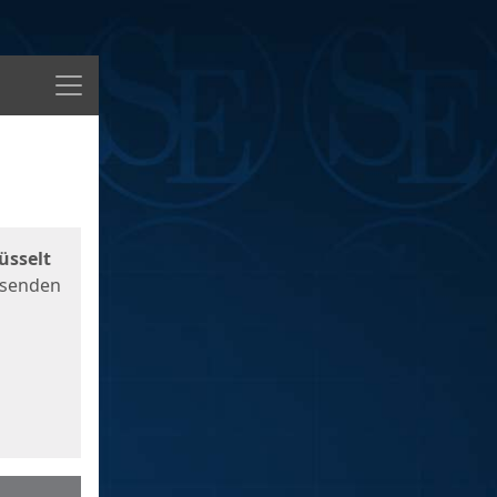
Menü
üsselt
 senden