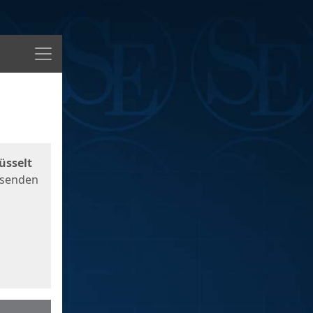
Menü
üsselt
 senden