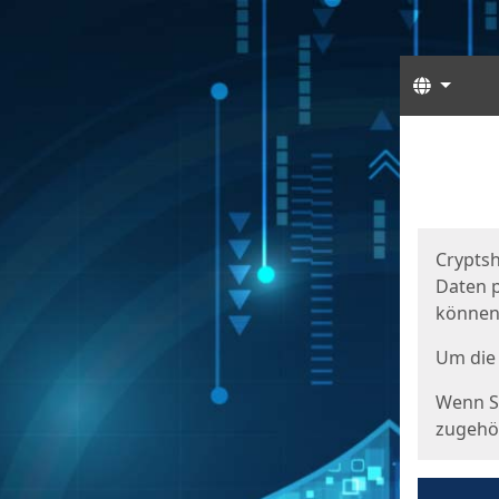
Sprach
Start
Starts
Cryptsh
Daten p
können
Um die 
Wenn Si
zugehör