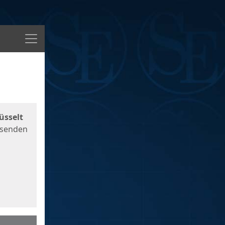
Menü
üsselt
 senden