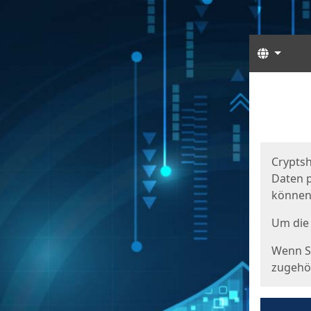
Sprach
Start
Starts
Cryptsh
Daten p
können
Um die 
Wenn Si
zugehör