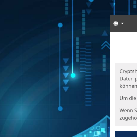
Sprach
Start
Starts
Cryptsh
Daten p
können
Um die 
Wenn Si
zugehör