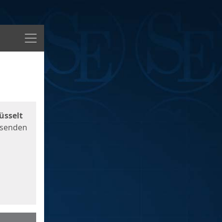
Menü
üsselt
 senden