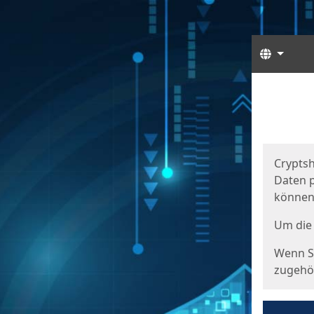
Sprach
Start
Starts
Cryptsh
Daten p
können
Um die 
Wenn Si
zugehör