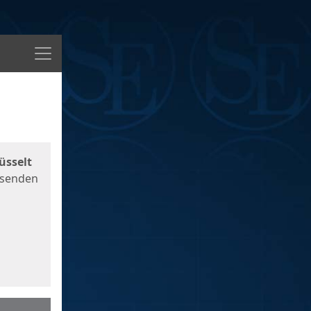
Menü
üsselt
 senden